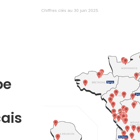
Chiffres clés au 30 juin 2025.
pe
çais