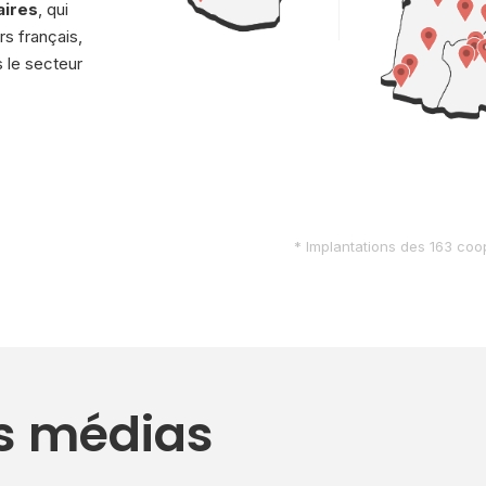
aires
, qui
rs français,
 le secteur
* Implantations des 163 coop
os médias