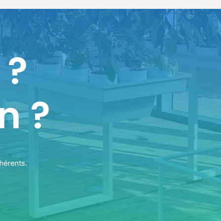
 ?
n ?
dhérents.